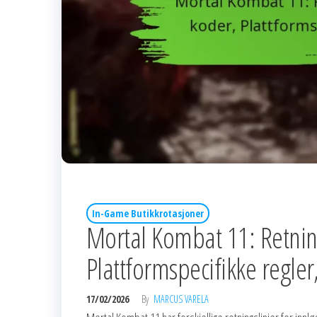
In-Game Butikkrotasjoner
Mortal Kombat 11: Retning
Plattformspecifikke regle
17/02/2026
By
MARCUS VARELA