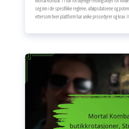
Mortal Kombat 11 har forskjellige retningslinjer for innl
seg inn i de spesifikke reglene, utløpsdatoene og potens
ettersom hver plattform har unike prosedyrer og krav. I t