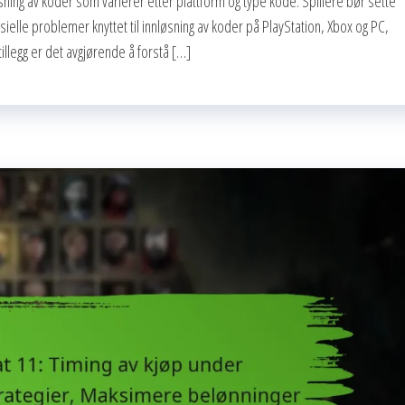
øsning av koder som varierer etter plattform og type kode. Spillere bør sette
ielle problemer knyttet til innløsning av koder på PlayStation, Xbox og PC,
illegg er det avgjørende å forstå […]