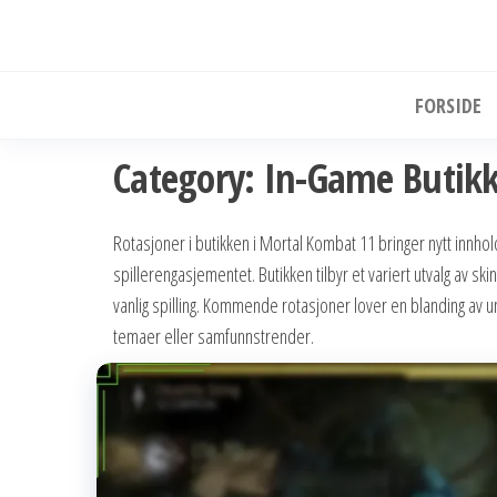
Skip
to
the
FORSIDE
content
Category:
In-Game Butikk
Rotasjoner i butikken i Mortal Kombat 11 bringer nytt innho
spillerengasjementet. Butikken tilbyr et variert utvalg av s
vanlig spilling. Kommende rotasjoner lover en blanding av
temaer eller samfunnstrender.