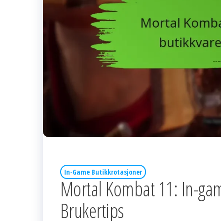
In-Game Butikkrotasjoner
Mortal Kombat 11: In-game
Brukertips