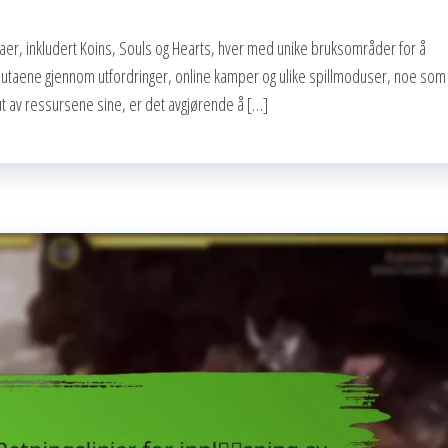
taer, inkludert Koins, Souls og Hearts, hver med unike bruksområder for å
valutaene gjennom utfordringer, online kamper og ulike spillmoduser, noe som
ut av ressursene sine, er det avgjørende å […]