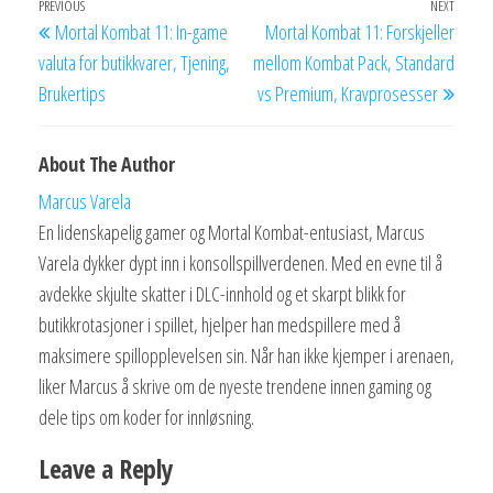
Post
Previous
PREVIOUS
NEXT
Next
Mortal Kombat 11: In-game
Mortal Kombat 11: Forskjeller
navigation
Post
Post
valuta for butikkvarer, Tjening,
mellom Kombat Pack, Standard
Brukertips
vs Premium, Kravprosesser
About The Author
Marcus Varela
En lidenskapelig gamer og Mortal Kombat-entusiast, Marcus
Varela dykker dypt inn i konsollspillverdenen. Med en evne til å
avdekke skjulte skatter i DLC-innhold og et skarpt blikk for
butikkrotasjoner i spillet, hjelper han medspillere med å
maksimere spillopplevelsen sin. Når han ikke kjemper i arenaen,
liker Marcus å skrive om de nyeste trendene innen gaming og
dele tips om koder for innløsning.
Leave a Reply