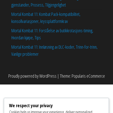
gjenstander, Prosess, Tilgjengelighet
Mortal Kombat 11: Kombat Pack-kompatibilitet,
konsollvariasjoner, kryssplattformkrav
Mortal Kombat 11: Forståelse av butikkrotasjons-timing,
Hvordan kjøpe, Tips
Mortal Kombat 11: Innløsning av DLC-koder, Trinn-for-trinn,
Vanlige problemer
Proudly powered by
WordPress
|
Theme:
Popularis eCommerce
We respect your privacy
Cookies help us improve your experience, deliver personalized