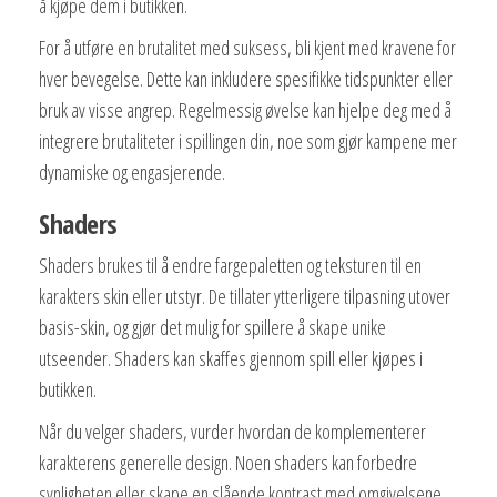
å kjøpe dem i butikken.
For å utføre en brutalitet med suksess, bli kjent med kravene for
hver bevegelse. Dette kan inkludere spesifikke tidspunkter eller
bruk av visse angrep. Regelmessig øvelse kan hjelpe deg med å
integrere brutaliteter i spillingen din, noe som gjør kampene mer
dynamiske og engasjerende.
Shaders
Shaders brukes til å endre fargepaletten og teksturen til en
karakters skin eller utstyr. De tillater ytterligere tilpasning utover
basis-skin, og gjør det mulig for spillere å skape unike
utseender. Shaders kan skaffes gjennom spill eller kjøpes i
butikken.
Når du velger shaders, vurder hvordan de komplementerer
karakterens generelle design. Noen shaders kan forbedre
synligheten eller skape en slående kontrast med omgivelsene.