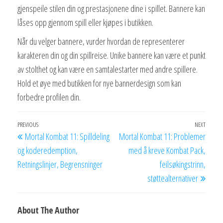
gjenspeile stilen din og prestasjonene dine i spillet. Bannere kan
låses opp gjennom spill eller kjøpes i butikken.
Når du velger bannere, vurder hvordan de representerer
karakteren din og din spillreise. Unike bannere kan være et punkt
av stolthet og kan være en samtalestarter med andre spillere.
Hold et øye med butikken for nye bannerdesign som kan
forbedre profilen din.
Post
Previous
PREVIOUS
NEXT
Next
Mortal Kombat 11: Spilldeling
Mortal Kombat 11: Problemer
navigation
Post
Post
og koderedemption,
med å kreve Kombat Pack,
Retningslinjer, Begrensninger
feilsøkingstrinn,
støttealternativer
About The Author