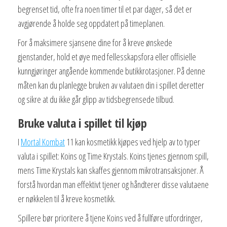
begrenset tid, ofte fra noen timer til et par dager, så det er
avgjørende å holde seg oppdatert på timeplanen.
For å maksimere sjansene dine for å kreve ønskede
gjenstander, hold et øye med fellesskapsfora eller offisielle
kunngjøringer angående kommende butikkrotasjoner. På denne
måten kan du planlegge bruken av valutaen din i spillet deretter
og sikre at du ikke går glipp av tidsbegrensede tilbud.
Bruke valuta i spillet til kjøp
I
Mortal Kombat
11 kan kosmetikk kjøpes ved hjelp av to typer
valuta i spillet: Koins og Time Krystals. Koins tjenes gjennom spill,
mens Time Krystals kan skaffes gjennom mikrotransaksjoner. Å
forstå hvordan man effektivt tjener og håndterer disse valutaene
er nøkkelen til å kreve kosmetikk.
Spillere bør prioritere å tjene Koins ved å fullføre utfordringer,